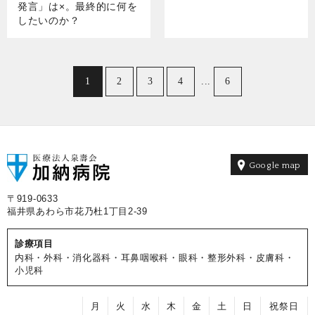
発言」は×。最終的に何を
したいのか？
1
2
3
4
...
6
Google map
〒919-0633
福井県あわら市花乃杜1丁目2-39
診療項目
内科・外科・消化器科・耳鼻咽喉科・眼科・整形外科・皮膚科・
小児科
月
火
水
木
金
土
日
祝祭日